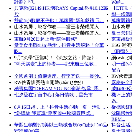
計劃》印...
家頭...
貝克微(02149.HK)獲RAYS Capital增持10.12萬
【ETF動向
股
燜一鍋溫暖
雙節(jié)歡慶不停歇！萬家麗“新年獻禮 元...
萬家麗禮贊
山水為屏，峽谷作卷——當王者榮耀闖入...
山水為屏
山水為屏，峽谷作卷——當王者榮耀闖入...
夏日營銷
東航9月26日起上新“陪伴服務”
京東超級秒
當美食串聯(lián)熱愛，抖音生活服務「金華
ESG 潮流
吃...
《聊齋》
9月“流學”正當時！《流放之路：降臨》...
網(wǎn
“藍天講臺”上的師者——記東航三位教...
明一優(y
配方
全國首例！值機選座、行李寄送——長沙...
RW俠青訓
RW俠青訓賽熱血開戰(zhàn)！
嘉格納全新
穗寶集團“DREAM YOUNG嶺潮·智承”系...
破解300
七夕愛在宇宙中心 | 落日情歌，星光市...
機坪上的飛
為...
8月16日起，上「抖音生活心動一夏」活動...
從德國紅點
“您購物 我買單”萬家麗中秋國慶巨獎...
沈陽博悅醫
REM...
華熙生物醫(yī)美以三類械合規(guī)產(chǎn)品
抖音生活服
守護醫(yī)美...
夏天還能