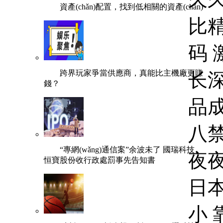
資產(chǎn)配置，找到低相關的資產(chǎn)
跨界玩家爭當供應商，真能比主機廠更賺
錢？
“專網(wǎng)通信案”余波未了 國瑞科技、
恒寶股份收行政處罰事先告知書