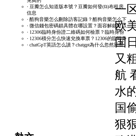
免費的
· 豆瓣怎么知道版本號？豆瓣如何發(fā)布租房
信息
· 酷狗音樂怎么刪除訪客記錄？酷狗音樂怎么下
· 微信錢包密碼鎖具體在哪設置？面容解鎖可以
· 12306臨時身份證二維碼如何檢票？臨時身份
· 12306積分怎么快速兌換車票？12306的臨時身
· chatGpT英語怎么讀？chatgpt為什么忽然回答