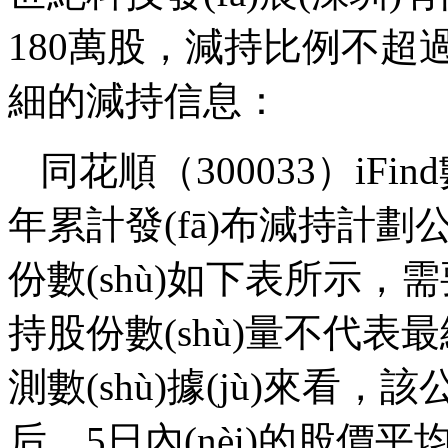
180萬股，減持比例
細的減持信息：
同花順（300033）iFind數
年累計發(fā)布減持計
份數(shù)如下表所示
持股份數(shù)量不代表最終
測數(shù)據(jù)來看，
后，5日內(nèi)的股價平均