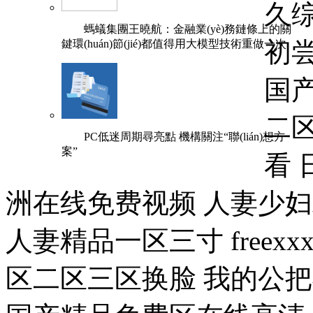
螞蟻集團王曉航：金融業(yè)務鏈條上的關
鍵環(huán)節(jié)都值得用大模型技術重做一次
PC低迷周期尋亮點 機構關注“聯(lián)想方
案”