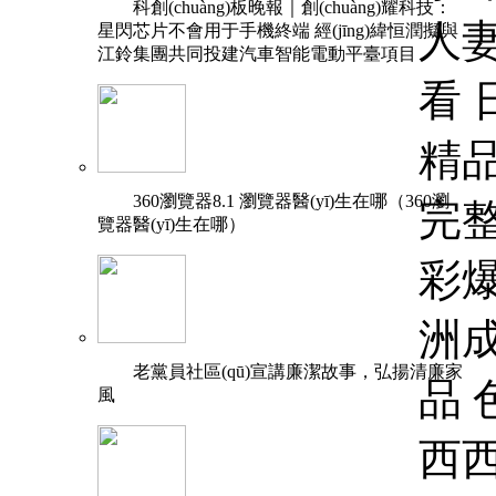
科創(chuàng)板晚報｜創(chuàng)耀科技：
星閃芯片不會用于手機終端 經(jīng)緯恒潤擬與
江鈴集團共同投建汽車智能電動平臺項目
360瀏覽器8.1 瀏覽器醫(yī)生在哪（360瀏
覽器醫(yī)生在哪）
老黨員社區(qū)宣講廉潔故事，弘揚清廉家
風