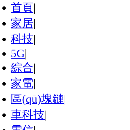
首頁
|
家居
|
科技
|
5G
|
綜合
|
家電
|
區(qū)塊鏈
|
車科技
|