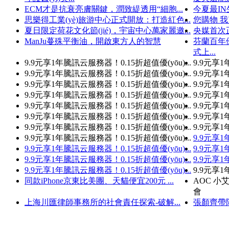
ECM才是抗衰亮膚關鍵，潤致緹透用“細胞...
今夏最IN
思樂得工業(yè)旅游中心正式開放：打造紅色...
您購物 我
夏日限定荷花文化節(jié)，宇宙中心萬家麗邀...
央媒首次
ManJu蔓殊平衡油，開啟東方人的智慧
芬蘭百年優(
式上...
9.9元享1年騰訊云服務器！0.15折超值優(yōu)...
9.9元享1年
9.9元享1年騰訊云服務器！0.15折超值優(yōu)...
9.9元享1
9.9元享1年騰訊云服務器！0.15折超值優(yōu)...
9.9元享1年
9.9元享1年騰訊云服務器！0.15折超值優(yōu)...
9.9元享1
9.9元享1年騰訊云服務器！0.15折超值優(yōu)...
9.9元享1
9.9元享1年騰訊云服務器！0.15折超值優(yōu)...
9.9元享1年
9.9元享1年騰訊云服務器！0.15折超值優(yōu)...
9.9元享1年
9.9元享1年騰訊云服務器！0.15折超值優(yōu)...
9.9元享1
9.9元享1年騰訊云服務器！0.15折超值優(yōu)...
9.9元享1年
9.9元享1年騰訊云服務器！0.15折超值優(yōu)...
9.9元享1
9.9元享1年騰訊云服務器！0.15折超值優(yōu)...
9.9元享1
同款iPhone京東比美團、天貓便宜200元 ...
AOC 小
會
上海川匯律師事務所的社會責任探索-破解...
張顏齊帶隊