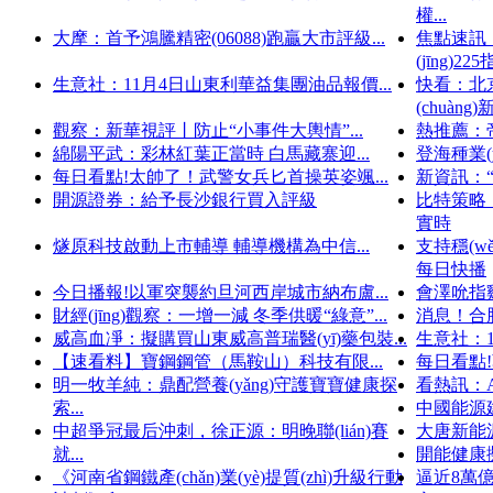
權...
大摩：首予鴻騰精密(06088)跑贏大市評級...
焦點速訊：【
(jīng)22
生意社：11月4日山東利華益集團油品報價...
快看：北京
(chuàng
觀察：新華視評丨防止“小事件大輿情”...
熱推薦：帝奧
綿陽平武：彩林紅葉正當時 白馬藏寨迎...
登海種業(y
每日看點!太帥了！武警女兵匕首操英姿颯...
新資訊：
開源證券：給予長沙銀行買入評級
比特策略：
實時
燧原科技啟動上市輔導 輔導機構為中信...
支持穩(w
每日快播
今日播報!以軍突襲約旦河西岸城市納布盧...
會澤吮指雞
財經(jīng)觀察：一增一減 冬季供暖“綠意”...
消息！合
威高血凈：擬購買山東威高普瑞醫(yī)藥包裝...
生意社：
【速看料】寶鋼鋼管（馬鞍山）科技有限...
每日看點!
明一牧羊純：鼎配營養(yǎng)守護寶寶健康探
看熱訊：A
索...
中國能源建
中超爭冠最后沖刺，徐正源：明晚聯(lián)賽
大唐新能源
就...
開能健康
《河南省鋼鐵產(chǎn)業(yè)提質(zhì)升級行動
逼近8萬億元