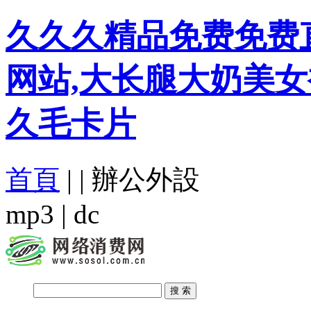
久久久精品免费免费
网站,大长腿大奶美女
久毛卡片
首頁
|
|
辦公外設
mp3
|
dc