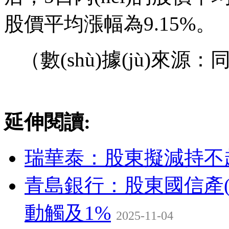
股價平均漲幅為9.15%。
（數(shù)據(jù)來源：
關鍵詞：
財經(jīng)頻道
財經(jī
延伸閱讀:
瑞華泰：股東擬減持不
青島銀行：股東國信產(ch
動觸及1%
2025-11-04