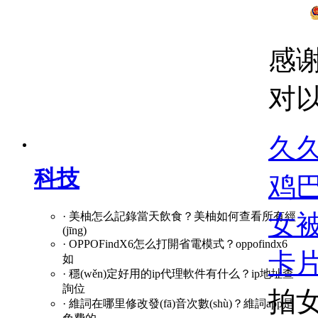
感
对
久
科技
鸡
女
· 美柚怎么記錄當天飲食？美柚如何查看所有經
(jīng)
· OPPOFindX6怎么打開省電模式？oppofindx6
卡
如
· 穩(wěn)定好用的ip代理軟件有什么？ip地址查
詢位
· 維詞在哪里修改發(fā)音次數(shù)？維詞app是