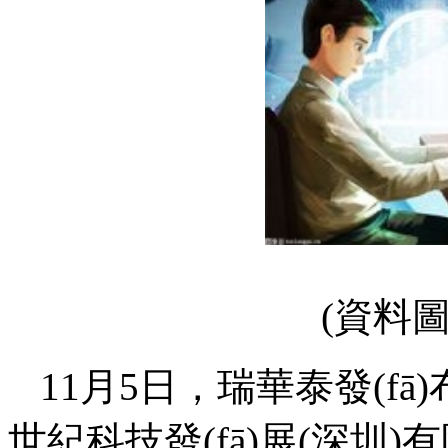
(資料
11月5日，瑞華泰發(fā
世紀科技發(fā)展(深圳